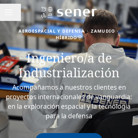
Compartir página
MENÚ DE EMPLEO
AEROESPACIAL Y DEFENSA
·
ZAMUDIO
·
HÍBRIDO
Ingeniero/a de
Industrialización
Acompañamos a nuestros clientes en
proyectos internacionales de vanguardia:
en la exploración espacial y la tecnología
para la defensa