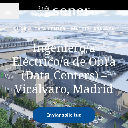
Compartir página
MENÚ DE EMPLEO
QUARK - DATA CENTER
·
MADRID- ARAVACA
Ingeniero/a
Eléctrico/a de Obra
(Data Centers) –
Vicálvaro, Madrid
Enviar solicitud