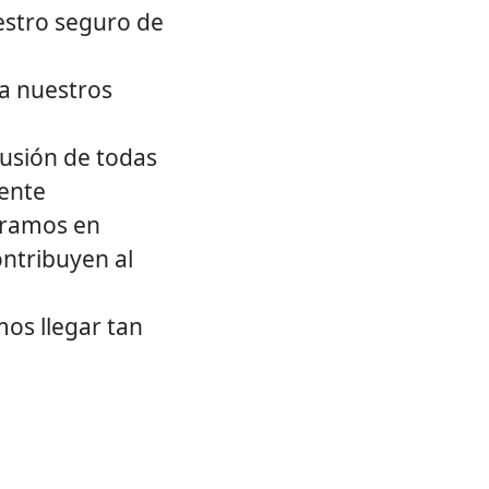
uestro seguro de
ra nuestros
usión de todas
mente
oramos en
ntribuyen al
mos llegar tan