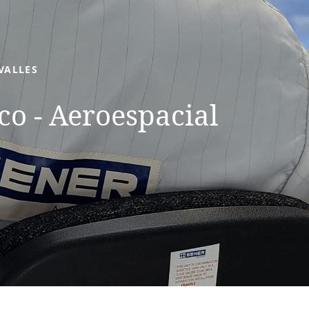
VALLES
co - Aeroespacial