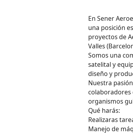
En Sener Aeroe
una posición e
proyectos de A
Valles (Barcelo
Somos una comp
satelital y equ
diseño y produc
Nuestra pasión 
colaboradores d
organismos gu
Qué harás:
Realizaras tar
Manejo de máqu