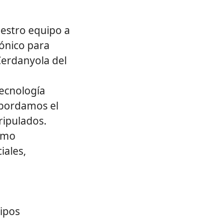
estro equipo a
rónico para
Cerdanyola del
tecnología
 abordamos el
ripulados.
como
iales,
ipos