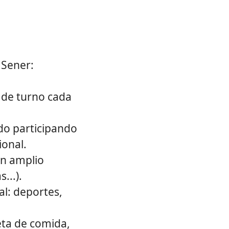
 Sener:
 de turno cada
ado participando
ional.
un amplio
...).
al: deportes,
jeta de comida,