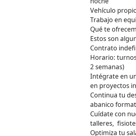
noche
Vehículo propio
Trabajo en equ
Qué te ofrecem
Estos son algun
Contrato indef
Horario: turno
2 semanas)
Intégrate en un
en proyectos i
Continua tu de
abanico formati
Cuídate con nu
talleres, fisiote
Optimiza tu sal