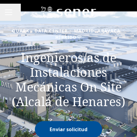
Compartir página
MENÚ DE EMPLEO
QUARK - DATA CENTER
·
MADRID- ARAVACA
·
HÍBRIDO
Ingenieros/as de
Instalaciones
Mecánicas On Site
(Alcalá de Henares)
Enviar solicitud