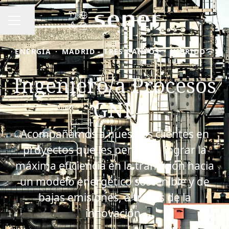
Compartir página
MENÚ DE EMPLEO
ENERGÍA
·
MADRID - TRES CANTOS
·
HÍBRIDO
Ingeniero/a Procesos
GNL
Acompañamos a nuestros clientes en
proyectos que les permitan lograr la
máxima eficiencia en la transición hacia
un modelo energético sostenible y de
bajas emisiones, a través de la
innovación.