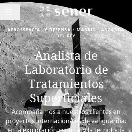
Compartir página
MENÚ DE EMPLEO
AEROESPACIAL Y DEFENSA
·
MADRID - ARGANDA
DEL REY
Analista de
Laboratorio de
Tratamientos
Superficiales
Acompañamos a nuestros clientes en
proyectos internacionales de vanguardia:
en la exploración espacial y la tecnología