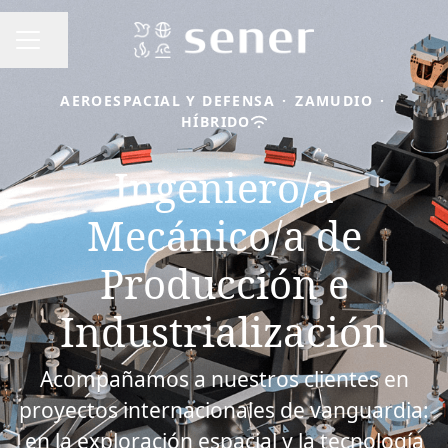
Compartir página
MENÚ DE EMPLEO
AEROESPACIAL Y DEFENSA
·
ZAMUDIO
·
HÍBRIDO
Ingeniero/a
Mecánico/a de
Producción e
Industrialización
Acompañamos a nuestros clientes en
proyectos internacionales de vanguardia:
en la exploración espacial y la tecnología